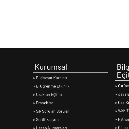
Kurumsal
Bilg
Eği
» Bilgisayar Kursları
» C# Ya
» E-Ogrenme Etkinlik
» Java 
» Uzaktan Eğitim
» C++ K
» Franchise
» Web T
» Sık Sorulan Sorular
» Python
» Sertifikasyon
» Cisco
» Hesap Numaraları