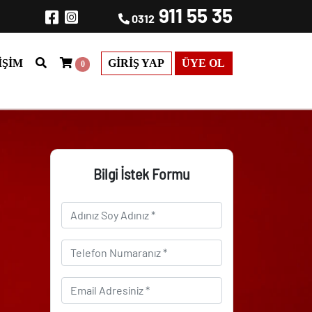
911 55 35
0312
IŞIM
GIRIŞ YAP
ÜYE OL
0
Bilgi İstek Formu