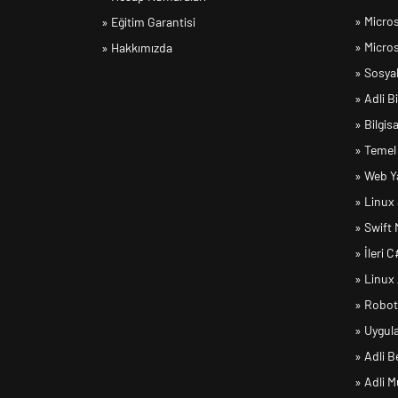
» Micro
» Eğitim Garantisi
» Micros
» Hakkımızda
» Sosya
» Adli B
» Bilgi
» Temel
» Web Ya
» Linux
» Swift
» İleri 
» Linux
» Robot
» Uygul
» Adli B
» Adli 