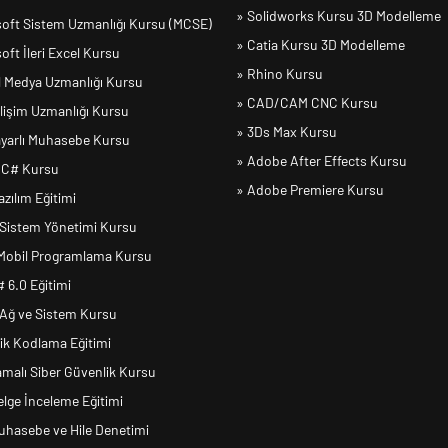
» Solidworks Kursu 3D Modelleme
soft Sistem Uzmanlığı Kursu (MCSE)
» Catia Kursu 3D Modelleme
oft İleri Excel Kursu
» Rhino Kursu
l Medya Uzmanlığı Kursu
» CAD/CAM CNC Kursu
ilişim Uzmanlığı Kursu
» 3Ds Max Kursu
sayarlı Muhasebe Kursu
» Adobe After Effects Kursu
 C# Kursu
» Adobe Premiere Kursu
zılım Eğitimi
 Sistem Yönetimi Kursu
 Mobil Programlama Kursu
C# 6.0 Eğitimi
 Ağ ve Sistem Kursu
ik Kodlama Eğitimi
amalı Siber Güvenlik Kursu
elge İnceleme Eğitimi
Muhasebe ve Hile Denetimi