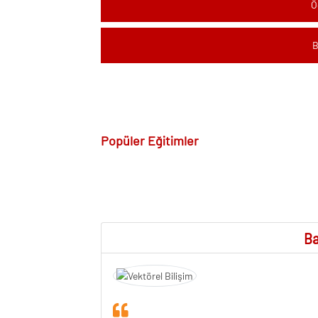
Ö
B
Popüler Eğitimler
Ba