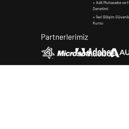
» Adli Muhasebe ve H
Denetimi
» İleri Bilişim Güvenli
Kursu
Partnerlerimiz