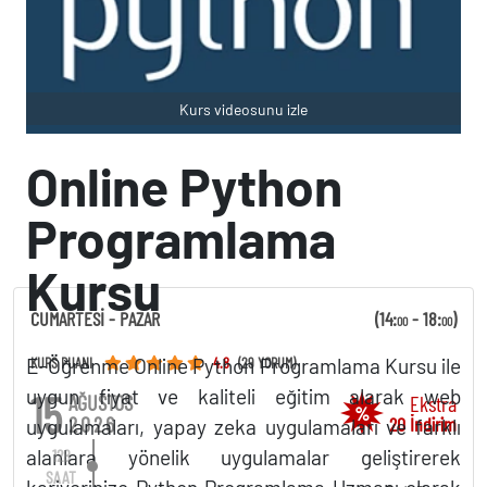
Kurs videosunu izle
Online Python
Programlama
Kursu
CUMARTESİ - PAZAR
(14:
- 18:
)
00
00
E-Öğrenme Online Python Programlama Kursu ile
KURS PUANI
4.8
(29 YORUM)
uygun fiyat ve kaliteli eğitim alarak web
15
AĞUSTOS
Ekstra
%
2026
20 İndirim
uygulamaları, yapay zeka uygulamaları ve farklı
128
alanlara yönelik uygulamalar geliştirerek
SAAT