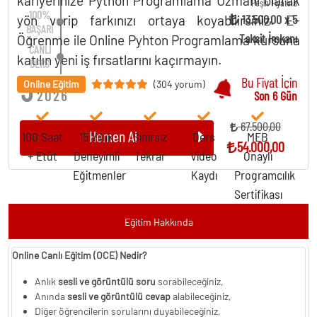
kariyerinize Python Programlama Uzmanı olarak
Peşin Fiyatına
100%
13.500,00 x 5
yön verip farkınızı ortaya koyabilirsiniz. E-
BAŞARI
Taksit İmkanı
Öğrenme ile Online Pyhton Programlama kursuna
CANLI
katılın yeni iş fırsatlarını kaçırmayın.
DERS
5
ARALIK
Bu Fiyat İçin
Online Eğitim
(304 yorum)
2026
Son 6 Gün
67.500,00
Hemen Al
100 Saat
15 Yıllık
Sınırsız
Ders
MEB
54.000,00
+ Etüt
Deneyimli
Tekrar
Video
Onaylı
Eğitmenler
Kaydı
Programcılık
Sertifikası
Eğitim Hakkında
Online Canlı Eğitim (OCE) Nedir?
Anlık
sesli ve görüntülü
soru
sorabileceğiniz,
Anında
sesli ve görüntülü cevap
alabileceğiniz,
Diğer öğrencilerin sorularını duyabileceğiniz,