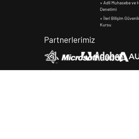
» Adli Muhasebe ve H
Denetimi
» İleri Bilişim Güvenli
Kursu
Partnerlerimiz