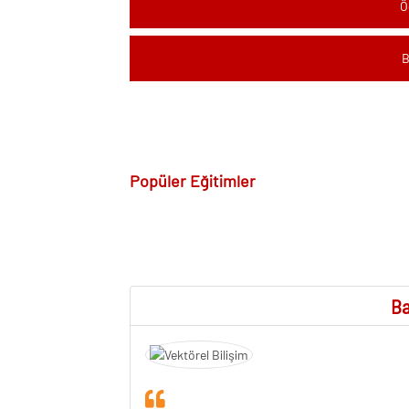
Ö
B
Popüler Eğitimler
Ba