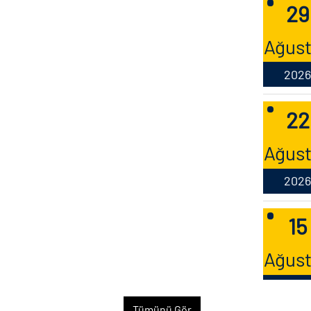
Ağus
2026
22
Ağus
2026
15
Ağus
2026
25
Tümünü Gör