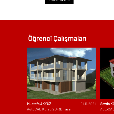
Ağus
2026
22
Öğrenci Çalışmaları
Ağus
2026
22
Ağus
2026
Mustafa AKYÜZ
01.11.2021
Sevda K
eştirme
AutoCAD Kursu 2D-3D Tasarım
AutoCAD