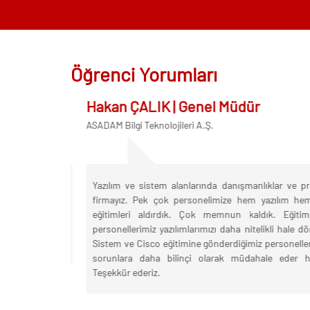
22
Ağus
2026
Öğrenci Yorumları
29
Hakan ÇALIK | Genel Müdür
ASADAM Bilgi Teknolojileri A.Ş.
Ağus
2026
Yazılım ve sistem alanlarında danışmanlıklar ve proj
firmayız. Pek çok personelimize hem yazılım hem 
18
eğitimleri aldırdık. Çok memnun kaldık. Eğitim a
personellerimiz yazılımlarımızı daha nitelikli hale dönü
Ağus
Sistem ve Cisco eğitimine gönderdiğimiz personelleri
sorunlara daha bilinçi olarak müdahale eder hale 
Teşekkür ederiz.
2026