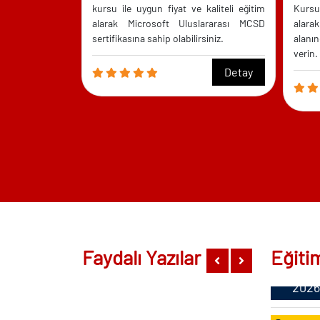
Ağus
kursu ile uygun fiyat ve kaliteli eğitim
Kursu 
Detay
alarak Microsoft Uluslararası MCSD
alar
2026
sertifikasına sahip olabilirsiniz.
alanın
verin.
Detay
10
Ağus
2026
24
Ağus
Faydalı Yazılar
Eğiti
2026
29