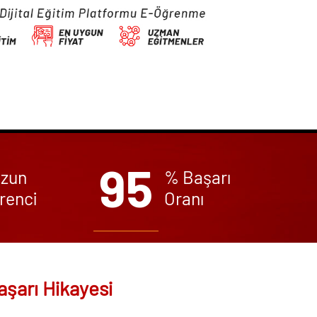
95
zun
% Başarı
renci
Oranı
aşarı Hikayesi