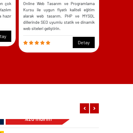
s
en çok
Online Web Tasarım ve Programlama
Kursu ile uygu
14:00 - 18:00
Yazılım
Kursu ile uygun fiyatlı kaliteli eğitim
alarak web u
%20 İndirim
a hazır
alarak web tasarım, PHP ve MYSQL
uygulamaları v
dillerinde SEO uyumlu statik ve dinamik
uygulamalar geli
web siteleri geliştirin.
C# Yazılım Uzmanlığı Kursu
tay
Detay
Cumartesi - Pazar
s
09:30 - 13:30
%20 İndirim
C# Yazılım Uzmanlığı Kursu
Cumartesi - Pazar
s
14:00 - 18:00
%20 İndirim
3Ds Max Kursu Mimari