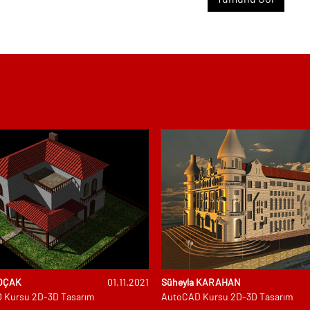
Salı - Perşembe
tos
Ağusto
18:30 - 21:30
%20 İndirim
2026
15
Adobe After Effects Kursu
Cumartesi - Pazar
tos
Ağusto
09:30 - 13:30
%20 İndirim
2026
10
Adobe Premiere Kursu
Cumartesi - Pazar
tos
Ağusto
14:00 - 18:00
%20 İndirim
2026
OÇAK
01.11.2021
Süheyla KARAHAN
 Kursu 2D-3D Tasarım
AutoCAD Kursu 2D-3D Tasarım