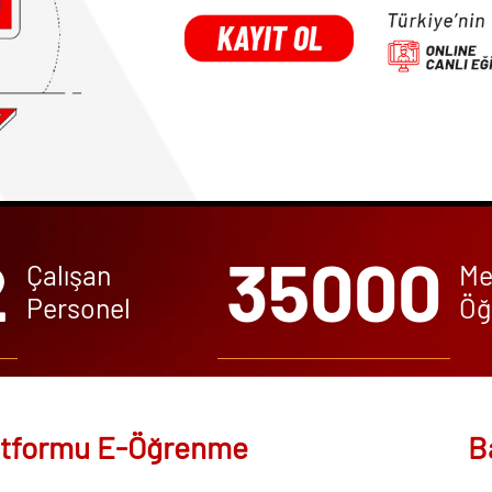
2
35000
Çalışan
Me
Personel
Öğ
Platformu E-Öğrenme
B