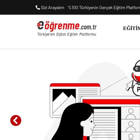
Sizi Arayalım
%100 Türkiyenin Gerçek Eğitim Platfo
EĞITI
Previous