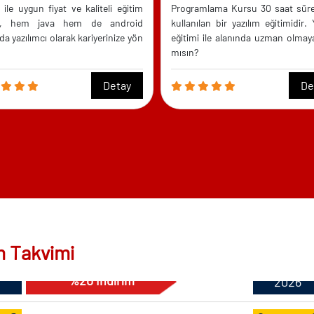
tos
Ağusto
ile uygun fiyat ve kaliteli eğitim
Programlama Kursu 30 saat sür
14:00 - 18:00
ak, hem java hem de android
kullanılan bir yazılım eğitimidir. 
%20 İndirim
2026
da yazılımcı olarak kariyerinize yön
eğitimi ile alanında uzman olmay
mısın?
22
C# Yazılım Uzmanlığı Kursu
Detay
De
Pazartesi - Salı - Çarşamba - Perşembe - Cuma - Cumartesi - Pazar
tos
Ağusto
09:30 - 23:00
%20 İndirim
2026
29
C# Yazılım Uzmanlığı Kursu
Pazartesi - Çarşamba - Cuma
tos
Ağusto
18:30 - 21:30
m Takvimi
%20 İndirim
2026
10
C# Yazılım Uzmanlığı Kursu