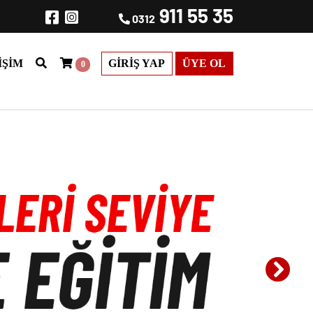
911 55 35
0312
IŞIM
GIRIŞ YAP
ÜYE OL
0
Next