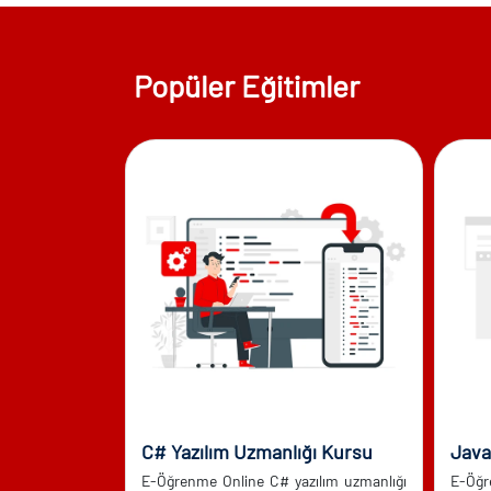
Popüler Eğitimler
15
Ağus
2026
18
Ağus
2026
29
su
C# Yazılım Uzmanlığı Kursu
Java
E-Öğrenme Online C# yazılım uzmanlığı
E-Öğr