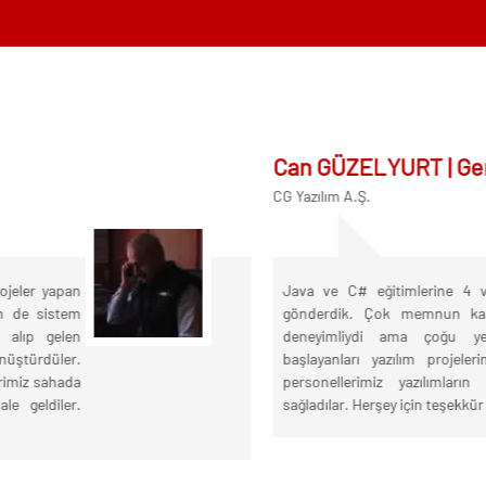
24
Autocad Kursu 2D ve 3D
Cumartesi - Pazar
tos
Ağusto
14:00 - 18:00
%20 İndirim
2026
15
Can GÜZELYURT | Gene
Autocad Kursu 2D ve 3D
CG Yazılım A.Ş.
Cumartesi - Pazar
tos
Ağusto
18:30 - 21:30
%20 İndirim
2026
eler yapan
Java ve C# eğitimlerine 4 ve 
de sistem
gönderdik. Çok memnun kaldık. 
22
Bilgisayar Kursu (İşletmenlik)
lıp gelen
deneyimliydi ama çoğu yeni
ştürdüler.
başlayanları yazılım projelerimi
Salı - Perşembe
tos
Ağusto
miz sahada
personellerimiz yazılımların ç
18:30 - 21:30
geldiler.
sağladılar. Herşey için teşekkür ede
%20 İndirim
2026